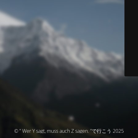
© ” Wer Y sagt, muss auch Z sagen. ”で行こう 2025