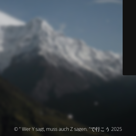
© ” Wer Y sagt, muss auch Z sagen. ”で行こう 2025