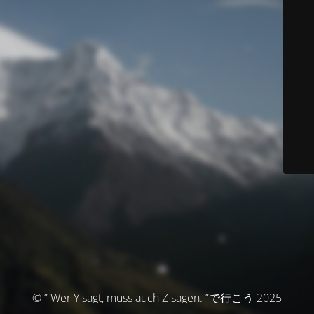
© ” Wer Y sagt, muss auch Z sagen. ”で行こう 2025