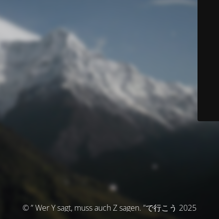
© ” Wer Y sagt, muss auch Z sagen. ”で行こう 2025