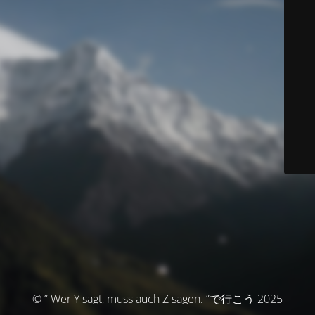
© ” Wer Y sagt, muss auch Z sagen. ”で行こう 2025