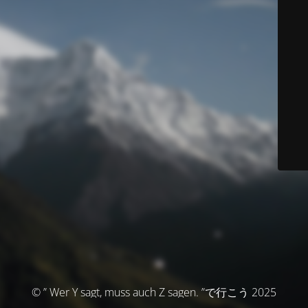
© ” Wer Y sagt, muss auch Z sagen. ”で行こう 2025