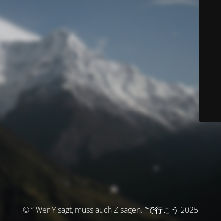
© ” Wer Y sagt, muss auch Z sagen. ”で行こう 2025