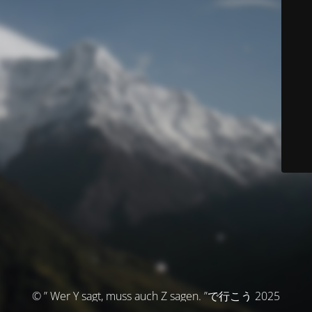
© ” Wer Y sagt, muss auch Z sagen. ”で行こう 2025