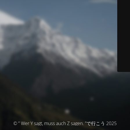
© ” Wer Y sagt, muss auch Z sagen. ”で行こう 2025