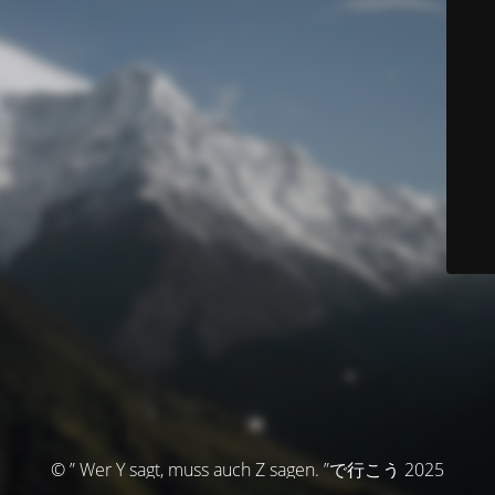
© ” Wer Y sagt, muss auch Z sagen. ”で行こう 2025