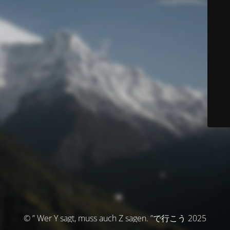
© ” Wer Y sagt, muss auch Z sagen. ”で行こう 2025