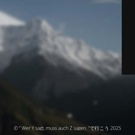
© ” Wer Y sagt, muss auch Z sagen. ”で行こう 2025