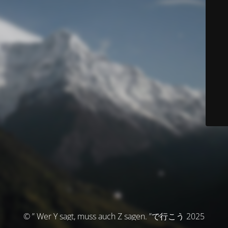
© ” Wer Y sagt, muss auch Z sagen. ”で行こう 2025