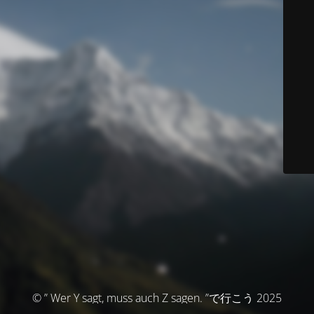
© ” Wer Y sagt, muss auch Z sagen. ”で行こう 2025