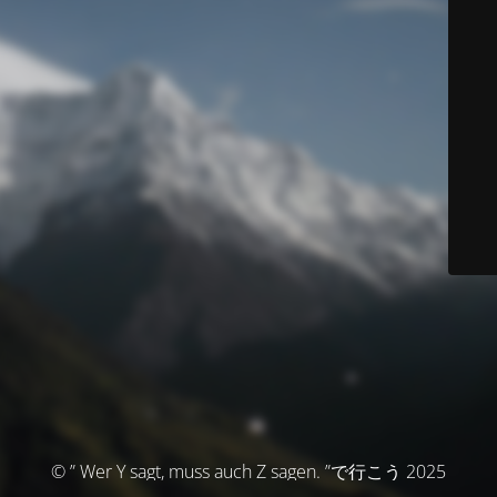
© ” Wer Y sagt, muss auch Z sagen. ”で行こう 2025