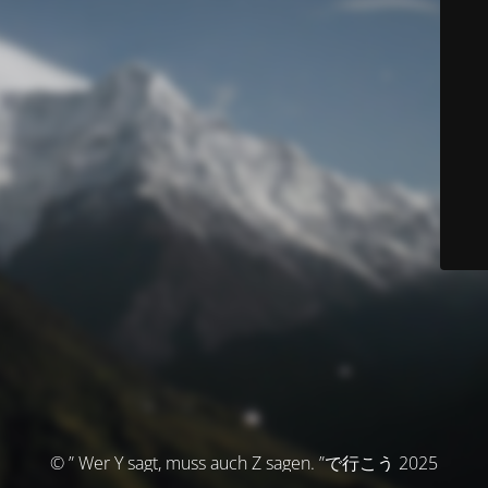
© ” Wer Y sagt, muss auch Z sagen. ”で行こう 2025