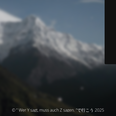
© ” Wer Y sagt, muss auch Z sagen. ”で行こう 2025