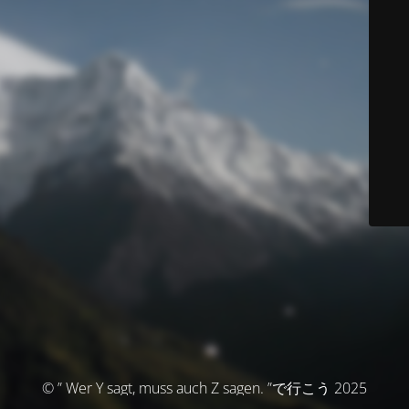
© ” Wer Y sagt, muss auch Z sagen. ”で行こう 2025